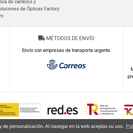
tica de cambios y
luciones de Ópticas Factory
om
MÉTODOS DE ENVÍO
Envío con empresas de transporte urgente.
M
pr
s y de personalización. Al navegar en la web aceptas su uso.
Pol
Copyright © 2026