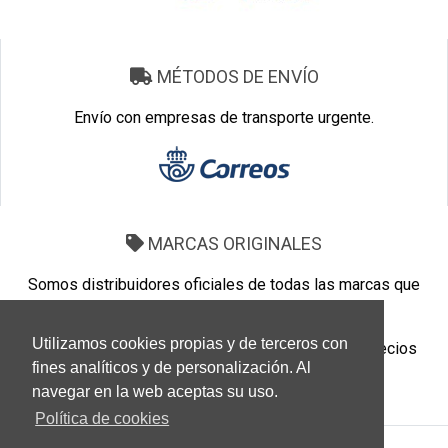
MÉTODOS DE ENVÍO
Envío con empresas de transporte urgente.
MARCAS ORIGINALES
Somos distribuidores oficiales de todas las marcas que
vendemos.
Utilizamos cookies propias y de terceros con
Marcas 100% Originales. Tenemos los mejores precios
fines analíticos y de personalización. Al
para que tus gafas te salgan más baratas.
navegar en la web aceptas su uso.
Política de cookies