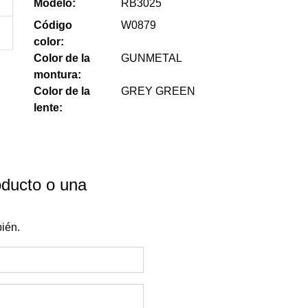
Modelo:
RB3025
Código
W0879
color:
Color de la
GUNMETAL
montura:
Color de la
GREY GREEN
lente:
oducto o una
ién.